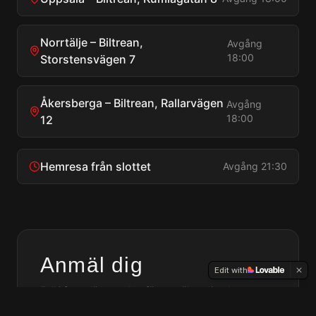
Norrtälje – Biltrean,
Avgång
18:00
Storstensvägen 7
Åkersberga – Biltrean, Rallarvägen
Avgång
18:00
12
Hemresa från slottet
Avgång 21:30
Anmäl dig
Edit with
Fyll i formuläret nedan för att säkra din plats.